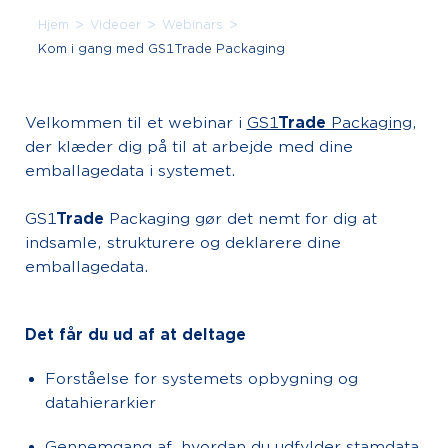
>
>
>
Hjem
Videoer
Webinars
Kom i gang med GS1Trade Packaging
Velkommen til et webinar i
GS1
Trade
Packaging
,
der klæder dig på til at arbejde med dine
emballagedata i systemet.
GS1
Trade
Packaging gør det nemt for dig at
indsamle, strukturere og deklarere dine
emballagedata.
Det får du ud af at deltage
Forståelse for systemets opbygning og
datahierarkier
Gennemgang af, hvordan du udfylder stamdata