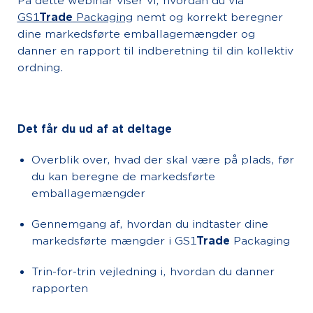
På dette webinar viser vi, hvordan du via
GS1
Trade
Packaging
nemt og korrekt beregner
dine markedsførte emballagemængder og
danner en rapport til indberetning til din kollektiv
ordning.
Det får du ud af at deltage
Overblik over, hvad der skal være på plads, før
du kan beregne de markedsførte
emballagemængder
Gennemgang af, hvordan du indtaster dine
markedsførte mængder i GS1
Trade
Packaging
Trin-for-trin vejledning i, hvordan du danner
rapporten