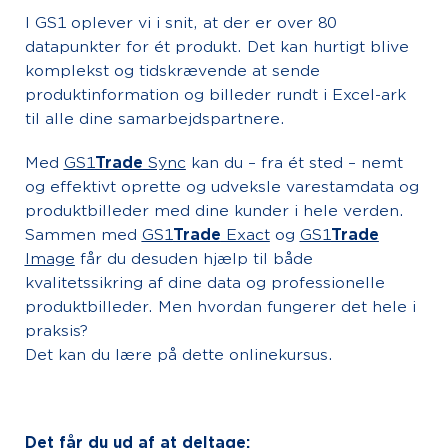
I GS1 oplever vi i snit, at der er over 80
datapunkter for ét produkt. Det kan hurtigt blive
komplekst og tidskrævende at sende
produktinformation og billeder rundt i Excel-ark
til alle dine samarbejdspartnere.
Med
GS1
Trade
Sync
kan du – fra ét sted – nemt
og effektivt oprette og udveksle varestamdata og
produktbilleder med dine kunder i hele verden.
Sammen med
GS1
Trade
Exact
og
GS1
Trade
Image
får du desuden hjælp til både
kvalitetssikring af dine data og professionelle
produktbilleder. Men hvordan fungerer det hele i
praksis?
Det kan du lære på dette onlinekursus.
Det får du ud af at deltage: