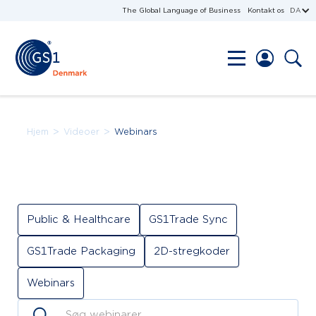
The Global Language of Business
Kontakt os
DA
>
>
Hjem
Videoer
Webinars
Public & Healthcare
GS1Trade Sync
GS1Trade Packaging
2D-stregkoder
Webinars