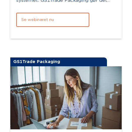
systemet. GS1Trade Packaging gør det
nemt for dig at indsamle, strukturere og
deklarere...
Se webinaret nu
GS1Trade Packaging