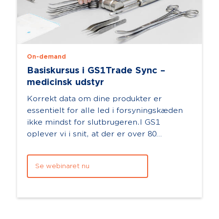
On-demand
Basiskursus i GS1Trade Sync –
medicinsk udstyr
Korrekt data om dine produkter er
essentielt for alle led i forsyningskæden
ikke mindst for slutbrugeren.I GS1
oplever vi i snit, at der er over 80
datapunkterfor et produkt. Det kan hurtigt
blive bÃ...
Se webinaret nu