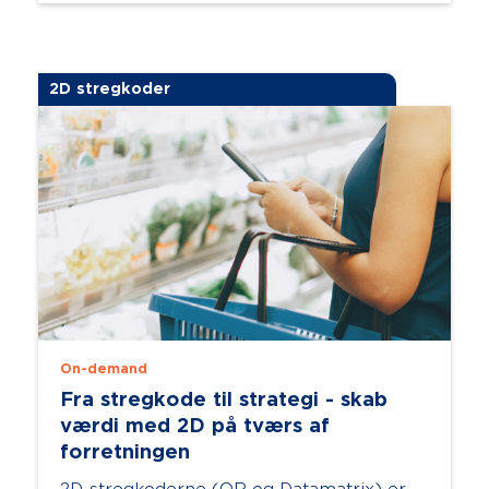
2D stregkoder
On-demand
Fra stregkode til strategi - skab
værdi med 2D på tværs af
forretningen
2D-stregkoderne (QR og Datamatrix) er